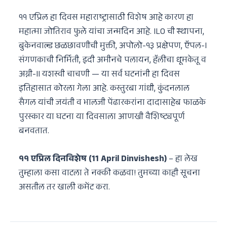
११ एप्रिल हा दिवस महाराष्ट्रासाठी विशेष आहे कारण हा
महात्मा जोतिराव फुले यांचा जन्मदिन आहे. ILO ची स्थापना,
बुकेनवाल्ड छळछावणीची मुक्ती, अपोलो-१३ प्रक्षेपण, ऍपल-I
संगणकाची निर्मिती, इदी अमीनचे पलायन, हॅलीचा धूमकेतू व
अग्नी-II यशस्वी चाचणी — या सर्व घटनांनी हा दिवस
इतिहासात कोरला गेला आहे. कस्तुरबा गांधी, कुंदनलाल
सैगल यांची जयंती व भालजी पेंढारकरांना दादासाहेब फाळके
पुरस्कार या घटना या दिवसाला आणखी वैशिष्ट्यपूर्ण
बनवतात.
११ एप्रिल दिनविशेष (11 April Dinvishesh)
– हा लेख
तुम्हाला कसा वाटला ते नक्की कळवा! तुमच्या काही सूचना
असतील तर खाली कमेंट करा.