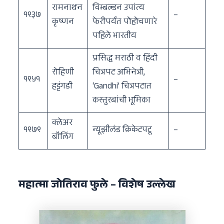
रामनाथन
विम्बल्डन उपांत्य
१९३७
–
कृष्णन
फेरीपर्यंत पोहोचणारे
पहिले भारतीय
प्रसिद्ध मराठी व हिंदी
रोहिणी
चित्रपट अभिनेत्री,
१९५१
–
हट्टंगडी
‘Gandhi’ चित्रपटात
कस्तुरबांची भूमिका
क्लेअर
१९७९
न्यूझीलंड क्रिकेटपटू
–
बॉलिंग
महात्मा जोतिराव फुले – विशेष उल्लेख