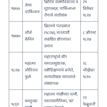
ब्रिटिश शल्यविशारद व
२१
जेम्स
१७५५
भूशास्त्रज्ञ, पार्किन्सन्स
डिसेंबर
पार्किन्सन
रोगाचे संशोधक
१८२४
ब्रिटनचे पंतप्रधान
जॉर्ज
(१८२७), भारताशी
८ ऑगस्ट
१७७०
कॅनिंग
संबंधित धोरणांवर
१८२७
प्रभाव
महाराष्ट्राचे थोर
महात्मा
समाजसुधारक,
२८
१८२७
जोतिराव
स्त्रीशिक्षणाचे प्रणेते,
नोव्हेंबर
फुले
सत्यशोधक समाजाचे
१८९०
संस्थापक
महात्मा गांधींच्या पत्नी,
२२
कस्तुरबा
स्वातंत्र्यसैनिका, ‘बा’
१८६९
फेब्रुवारी