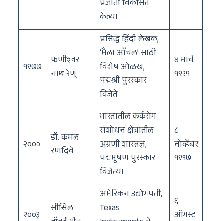
प्रजाती विकसित
केल्या
प्रसिद्ध हिंदी लेखक,
‘मैला आँचल’ साठी
फणीश्वर
४ मार्च
१९७७
विशेष ओळख,
नाथ रेणू
१९२१
पद्मश्री पुरस्कार
विजेते
भारतातील कर्करोग
संशोधन क्षेत्रातील
८
डॉ. कमल
२०००
अग्रणी शास्त्रज्ञ,
नोव्हेंबर
रणदिवे
पद्मभूषण पुरस्कार
१९१७
विजेत्या
अमेरिकन उद्योगपती,
६
सीसिल
Texas
२००३
ऑगस्ट