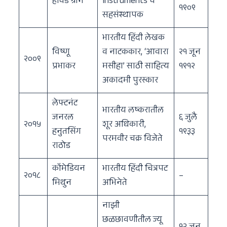
हॉवर्ड ग्रीन
Instruments चे
१९०९
सहसंस्थापक
भारतीय हिंदी लेखक
विष्णू
व नाटककार, ‘आवारा
२१ जून
२००९
प्रभाकर
मसीहा’ साठी साहित्य
१९१२
अकादमी पुरस्कार
लेफ्टनंट
भारतीय लष्करातील
जनरल
६ जुलै
२०१५
शूर अधिकारी,
हनुतसिंग
१९३३
परमवीर चक्र विजेते
राठोड
कॉमेडियन
भारतीय हिंदी चित्रपट
२०१८
–
मिथुन
अभिनेते
नाझी
छळछावणीतील ज्यू