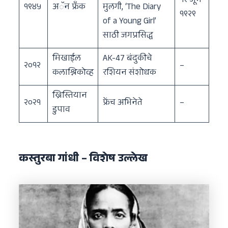
१२ जून
१९४५
अॅन फ्रँक
मुलगी, ‘The Diary
१९२९
of a Young Girl’
साठी जगप्रसिद्ध
मिखाईल
AK-47 बंदुकीचे
२०१२
–
कलाश्निकोव्ह
रशियन संशोधक
ख्रिस्तियान
२०२१
फ्रेंच अभिनेते
–
डुपाव
कस्तुरबा गांधी – विशेष उल्लेख