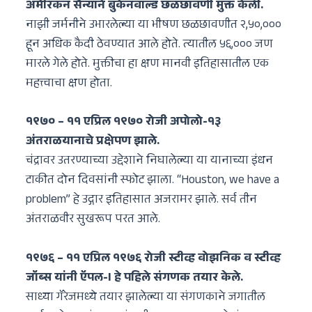
अमेरिकन सैन्याने बुकेनवाल्ड छळछावणी मुक्त केली.
नाझी जर्मनीने उभारलेल्या या भीषण छळछावणीत २,५०,०००
हून अधिक कैदी ठेवण्यात आले होते. त्यातील ५६,००० जण
मारले गेले होते. मुक्तीचा हा क्षण मानवी इतिहासातील एक
महत्त्वाचा क्षण होता.
१९७० – ११ एप्रिल १९७० रोजी अपोलो-१३
अंतराळयानाचे प्रक्षेपण झाले.
चंद्रावर उतरण्याच्या उद्देशाने निघालेल्या या यानाच्या इंधन
टाकीत दोन दिवसांनी स्फोट झाला. “Houston, we have a
problem” हे उद्गार इतिहासात अजरामर झाले. सर्व तीन
अंतराळवीर सुखरूप परत आले.
१९७६ – ११ एप्रिल १९७६ रोजी स्टीव्ह वोझनिक व स्टीव्ह
जॉब्स यांनी ऍपल-I हे पहिले संगणक तयार केले.
साध्या गॅरेजमध्ये तयार झालेल्या या संगणकाने जगातील