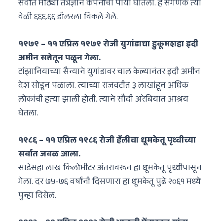
सर्वात मोठ्या तंत्रज्ञान कंपनीचा पाया घातला. हे संगणक त्या
वेळी ६६६.६६ डॉलरला विकले गेले.
१९७९ – ११ एप्रिल १९७९ रोजी युगांडाचा हुकूमशहा इदी
अमीन सत्तेतून पळून गेला.
टांझानियाच्या सैन्याने युगांडावर चाल केल्यानंतर इदी अमीन
देश सोडून पळाला. त्याच्या राजवटीत ३ लाखांहून अधिक
लोकांची हत्या झाली होती. त्याने सौदी अरेबियात आश्रय
घेतला.
१९८६ – ११ एप्रिल १९८६ रोजी हॅलीचा धूमकेतू पृथ्वीच्या
सर्वात जवळ आला.
साडेसहा लाख किलोमीटर अंतरावरून हा धूमकेतू पृथ्वीपासून
गेला. दर ७५-७६ वर्षांनी दिसणारा हा धूमकेतू पुढे २०६१ मध्ये
पुन्हा दिसेल.