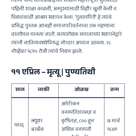
त्यांनी पत्नी सावित्रीबाईंच्या साथीने महाराष्ट्रात मुलींसाठी
पहिली शाळा काढली, अस्पृश्यांसाठी विहीर खुली केली व
विधवांसाठी आश्रम स्थापन केला. ‘गुलामगिरी’ हे त्यांचे
प्रसिद्ध पुस्तक आजही समाजपरिवर्तनाचा एक महत्त्वाचा
दस्तऐवज मानला जातो. सत्यशोधक समाजाच्या स्थापनेद्वारे
त्यांनी जातिव्यवस्थेविरुद्ध जोरदार आवाज उठवला. २८
नोव्हेंबर १८९० रोजी त्यांचे निधन झाले.
११ एप्रिल – मृत्यू | पुण्यतिथी
साल
व्यक्ती
ओळख
जन्म
अमेरिकन
वनस्पतिशास्त्रज्ञ व
ल्यूथर
कृषितज्ञ, ८०० हून
७ मार्च
१९२६
बरबँक
अधिक वनस्पती
१८४९