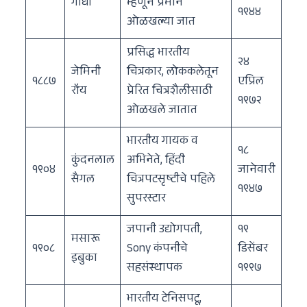
गांधी
म्हणून प्रेमाने
१९४४
ओळखल्या जात
प्रसिद्ध भारतीय
२४
जेमिनी
चित्रकार, लोककलेतून
१८८७
एप्रिल
रॉय
प्रेरित चित्रशैलीसाठी
१९७२
ओळखले जातात
भारतीय गायक व
१८
कुंदनलाल
अभिनेते, हिंदी
१९०४
जानेवारी
सैगल
चित्रपटसृष्टीचे पहिले
१९४७
सुपरस्टार
जपानी उद्योगपती,
१९
मसारू
१९०८
Sony कंपनीचे
डिसेंबर
इबुका
सहसंस्थापक
१९९७
भारतीय टेनिसपटू,